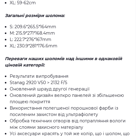
XL: 59-62cm
Загальні розміри шолома:
S: 209.6*265.5*164mm
M: 215.9*271*168.4mm
L: 222.7*276*167mm
XL: 230.9*281*176.6mm
Переваги наших шоломів над іншими в однаковій
ціновій категорії:
Результати випробування
Stanag 2920 V50 > 2132 F/S
Оновлений шрауд другої генерації
Оновлений дизайн велкро панелей зі збільшеною
площею покриття
Використання полегшеної порошкової фарби із
посиленим захистом від ультрафіолету
Обробка технічних отворів від потрапляння вологи
між слоями захисного матеріалу
Усі аксесуари красять у той же колір, що і шолом, що