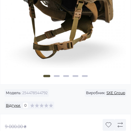
Модель:
254478544792
Виробник:
SXE Group
Відгуки:
0
9 000.00 ₴